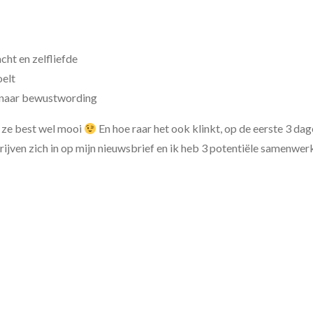
cht en zelfliefde
oelt
t naar bewustwording
 ze best wel mooi
En hoe raar het ook klinkt, op de eerste 3 dag
jven zich in op mijn nieuwsbrief en ik heb 3 potentiële samenwer