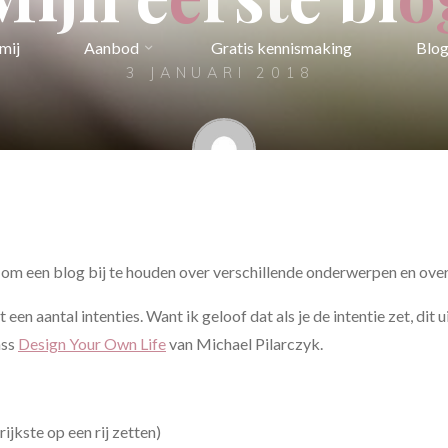
mij
Aanbod
Gratis kennismaking
Blo
3 JANUARI 2018
Kristel
n om een blog bij te houden over verschillende onderwerpen en over
een aantal intenties. Want ik geloof dat als je de intentie zet, dit 
ass
Design Your Own Life
van Michael Pilarczyk.
rijkste op een rij zetten)