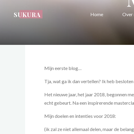
Ga
naar
SUKURA
Home
Over 
de
inhoud
Mijn eerste blog…
Tja, wat ga ik dan vertellen? Ik heb beslote
Het nieuwe jaar, het jaar 2018, begonnen met 
echt gebeurt. Na een inspirerende mastercl
Mijn doelen en intenties voor 2018:
(ik zal ze niet allemaal delen, maar de belang