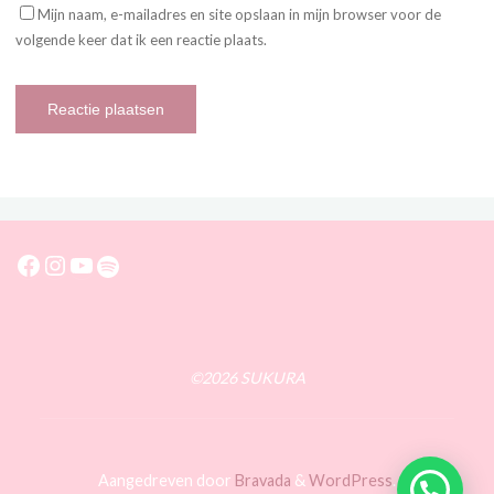
Mijn naam, e-mailadres en site opslaan in mijn browser voor de
volgende keer dat ik een reactie plaats.
Facebook
Instagram
YouTube
Spotify
©2026 SUKURA
Aangedreven door
Bravada
&
WordPress
.
Stuur me een bericht!