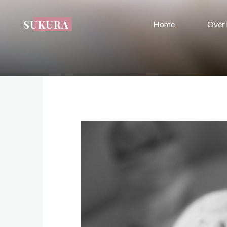
Ga
naar
SUKURA
Home
Over 
de
inhoud